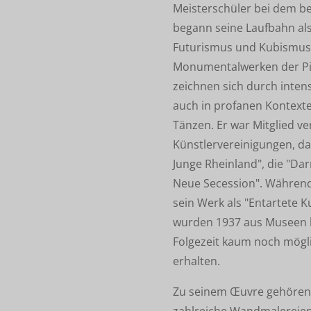
Meisterschüler bei dem be
begann seine Laufbahn als
Futurismus und Kubismus. 
Monumentalwerken der Pit
zeichnen sich durch inten
auch in profanen Kontext
Tänzen. Er war Mitglied v
Künstlervereinigungen, d
Junge Rheinland", die "D
Neue Secession". Während
sein Werk als "Entartete K
wurden 1937 aus Museen b
Folgezeit kaum noch mögli
erhalten.
Zu seinem Œuvre gehören
zahlreiche Wandmalereien,