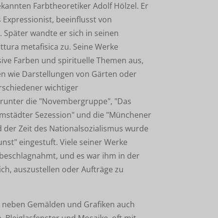
kannten Farbtheoretiker Adolf Hölzel. Er
 Expressionist, beeinflusst von
Später wandte er sich in seinen
tura metafisica zu. Seine Werke
sive Farben und spirituelle Themen aus,
en wie Darstellungen von Gärten oder
erschiedener wichtiger
arunter die "Novembergruppe", "Das
armstädter Sezession" und die "Münchener
 der Zeit des Nationalsozialismus wurde
unst" eingestuft. Viele seiner Werke
eschlagnahmt, und es war ihm in der
ch, auszustellen oder Aufträge zu
 neben Gemälden und Grafiken auch
 Bleiglasfenster und Mosaike, oft mit