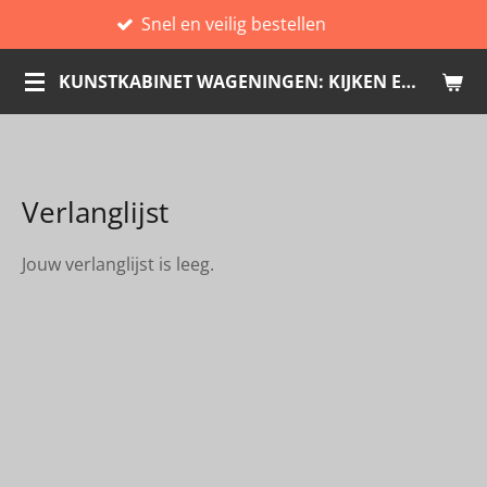
Snel en veilig bestellen
E
Ga
direct
KUNSTKABINET WAGENINGEN: KIJKEN EN KOPEN
naar
de
hoofdinhoud
Verlanglijst
Jouw verlanglijst is leeg.