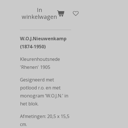
In
winkelwagen
W.O.J.Nieuwenkamp
(1874-1950)
Kleurenhoutsnede
'Rhenen' 1905
Gesigneerd met
potlood r.o. en met
monogram ‘W.O.J.N.’ in
het blok.
Afmetingen:
20,5 x 15,5
cm.