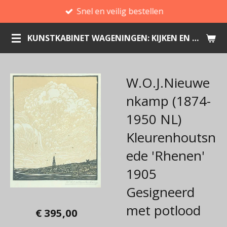
Snel en veilig bestellen
Ga
direct
KUNSTKABINET WAGENINGEN: KIJKEN EN KOPEN
naar
de
hoofdinhoud
W.O.J.Nieuwe
nkamp (1874-
1950 NL)
Kleurenhoutsn
ede 'Rhenen'
1905
Gesigneerd
met potlood
€ 395,00