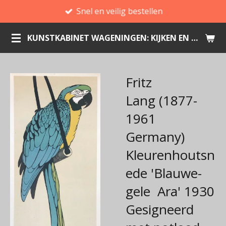
Snel en veilig bestellen
Ga
direct
KUNSTKABINET WAGENINGEN: KIJKEN EN KOPEN
naar
de
hoofdinhoud
Fritz
Lang (1877-
1961
Germany)
Kleurenhoutsn
ede 'Blauwe-
gele Ara' 1930
Gesigneerd