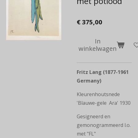
met potlood
€ 375,00
In
winkelwagen
Fritz Lang
(1877-1961
Germany)
Kleurenhoutsnede
'Blauwe-gele Ara' 1930
Gesigneerd en
gemonogrammeerd l.o.
met "FL"