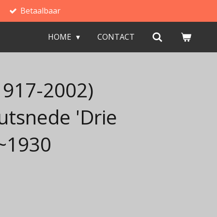
Betaalbaar
HOME
CONTACT
(1917-2002)
utsnede 'Drie
 ~1930