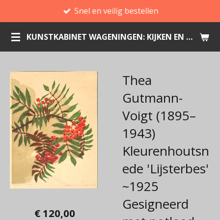
Snel en veilig bestellen
Ga
direct
KUNSTKABINET WAGENINGEN: KIJKEN EN KOPEN
naar
de
hoofdinhoud
Thea
Gutmann-
Voigt (1895–
1943)
Kleurenhoutsn
ede 'Lijsterbes'
~1925
Gesigneerd
€ 120,00