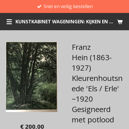
Snel en veilig bestellen
Ga
direct
KUNSTKABINET WAGENINGEN: KIJKEN EN KOPEN
naar
de
hoofdinhoud
Franz
Hein (1863-
1927)
Kleurenhoutsn
ede 'Els / Erle'
~1920
Gesigneerd
met potlood
€ 200,00