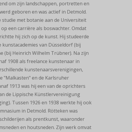
end om zijn landschappen, portretten en
 werd geboren en was actief in Detmold.
 studie met botanie aan de Universiteit
op een carrière als boswachter. Omdat
ichtte hij zich op de kunst. Hij studeerde
e kunstacademies van Düsseldorf (bij
e (bij Heinrich Wilhelm Trübner). Na zijn
naf 1908 als freelance kunstenaar in
erschillende kunstenaarsverenigingen,
e "Malkasten" en de Karlsruher
naf 1913 was hij een van de oprichters
van de Lippische Künstlervereinigung
ing). Tussen 1926 en 1938 werkte hij ook
gymnasium in Detmold. Rötteken was
schilderijen als prentkunst, waaronder
eumsneden en houtsneden. Zijn werk omvat