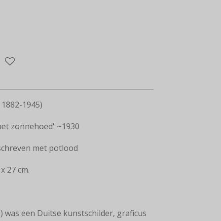
1882-1945)
met zonnehoed' ~1930
schreven met potlood
x 27 cm.
 was een Duitse kunstschilder, graficus