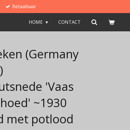
Betaalbaar
HOME
CONTACT
teken (Germany
)
utsnede 'Vaas
hoed' ~1930
d met potlood