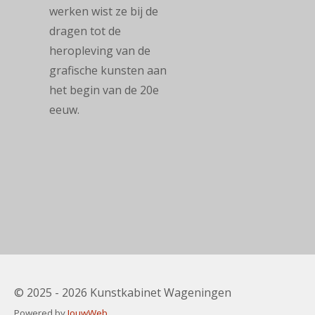
werken wist ze bij de
dragen tot de
heropleving van de
grafische kunsten aan
het begin van de 20e
eeuw.
© 2025 - 2026 Kunstkabinet Wageningen
Powered by
JouwWeb