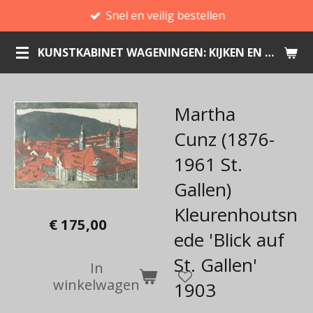
Snel en veilig bestellen
Ga
direct
KUNSTKABINET WAGENINGEN: KIJKEN EN KOPEN
naar
de
hoofdinhoud
Martha
Cunz (1876-
1961 St.
Gallen)
Kleurenhoutsn
€ 175,00
ede 'Blick auf
St. Gallen'
In
winkelwagen
1903