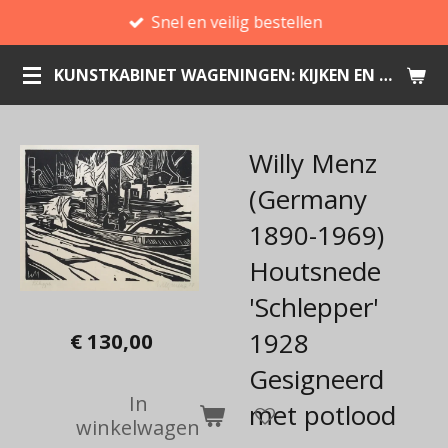
Snel en veilig bestellen
Ga
direct
KUNSTKABINET WAGENINGEN: KIJKEN EN KOPEN
naar
de
hoofdinhoud
Willy Menz
(Germany
1890-1969)
Houtsnede
'Schlepper'
1928
€ 130,00
Gesigneerd
In
met potlood
winkelwagen