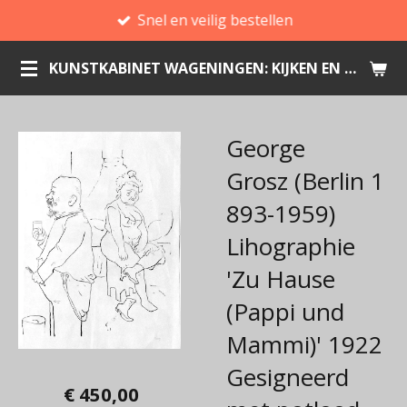
Snel en veilig bestellen
Ga
direct
KUNSTKABINET WAGENINGEN: KIJKEN EN KOPEN
naar
de
hoofdinhoud
George
Grosz (Berlin 1
893-1959)
Lihographie
'Zu Hause
(Pappi und
Mammi)' 1922
Gesigneerd
€ 450,00