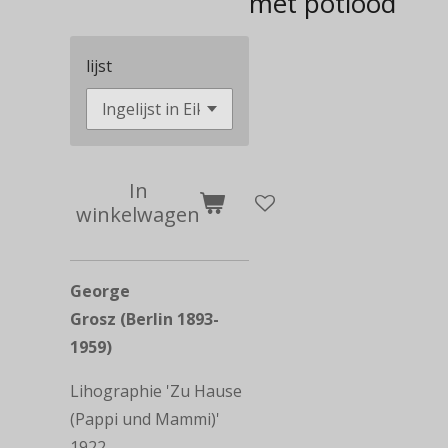
met potlood
lijst
In
winkelwagen
George
Grosz (Berlin 1893-
1959)
Lihographie '
Zu Hause
(Pappi und Mammi)
'
1922