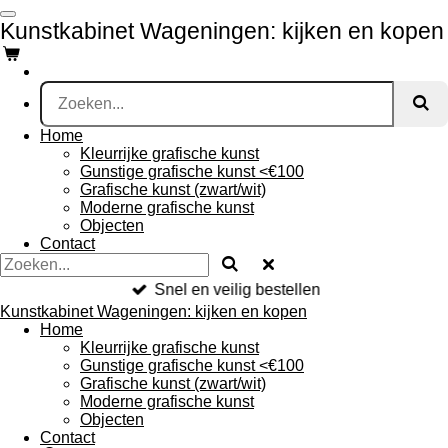
Ga
Kunstkabinet Wageningen: kijken en kopen
direct
naar
de
hoofdinhoud
Home
Kleurrijke grafische kunst
Gunstige grafische kunst <€100
Grafische kunst (zwart/wit)
Moderne grafische kunst
Objecten
Contact
Snel en veilig bestellen
Kunstkabinet Wageningen: kijken en kopen
Home
Kleurrijke grafische kunst
Gunstige grafische kunst <€100
Grafische kunst (zwart/wit)
Moderne grafische kunst
Objecten
Contact