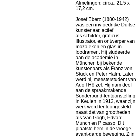
Afmetingen: circa.. 21,5 x
17,2 cm.
Josef Eberz (1880-1942)
was een invloedrijke Duitse
kunstenaar, actief
als schilder, graficus,
illustrator, en ontwerper van
mozaïeken en glas-in-
loodramen. Hij studeerde
aan de academie in
München bij bekende
kunstenaars als Franz von
Stuck en Peter Halm. Later
werd hij meesterstudent van
Adolf Hölzel. Hij nam deel
aan de spraakmakende
Sonderbund-tentoonstelling
in Keulen in 1912, waar zijn
werk werd tentoongesteld
naast dat van grootheden
als Van Gogh, Edvard
Munch en Picasso. Dit
plaatste hem in de vroege
avant-garde beweging. Zijn