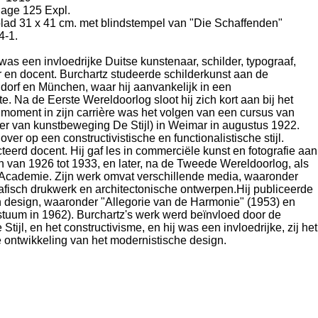
lage 125 Expl.
blad 31 x 41 cm. met blindstempel van "Die Schaffenden"
-1.
as een invloedrijke Duitse kunstenaar, schilder, typograaf,
er en docent. Burchartz studeerde schilderkunst aan de
orf en München, waar hij aanvankelijk in een
te. Na de Eerste Wereldoorlog sloot hij zich kort aan bij het
moment in zijn carrière was het volgen van een cursus van
er van kunstbeweging De Stijl) in Weimar in augustus 1922.
ver op een constructivistische en functionalistische stijl.
eerd docent. Hij gaf les in commerciële kunst en fotografie aan
 van 1926 tot 1933, en later, na de Tweede Wereldoorlog, als
Academie. Zijn werk omvat verschillende media, waaronder
rafisch drukwerk en architectonische ontwerpen.
Hij publiceerde
n design, waaronder "Allegorie van de Harmonie" (1953) en
stuum in 1962).
Burchartz's werk werd beïnvloed door de
tijl, en het constructivisme, en hij was een invloedrijke, zij het
 de ontwikkeling van het modernistische design.