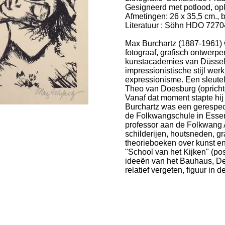
Gesigneerd met potlood, op
Afmetingen: 26 x 35,5 cm., 
Literatuur :
Söhn HDO 72704
Max Burchartz (1887-1961) w
fotograaf, grafisch ontwerp
kunstacademies van Düsseld
impressionistische stijl werk
expressionisme. Een sleutel
Theo van Doesburg (opricht
Vanaf dat moment stapte hij o
Burchartz was een gerespect
de Folkwangschule in Essen
professor aan de Folkwang 
schilderijen, houtsneden, g
theorieboeken over kunst e
"School van het Kijken" (po
ideeën van het Bauhaus, De S
relatief vergeten, figuur in