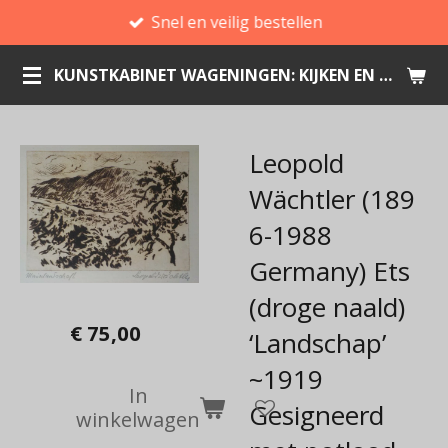
Snel en veilig bestellen
Ga
direct
KUNSTKABINET WAGENINGEN: KIJKEN EN KOPEN
naar
de
hoofdinhoud
Leopold
Wächtler (189
6-1988
Germany) Ets
(droge naald)
€ 75,00
‘Landschap’
~1919
In
Gesigneerd
winkelwagen