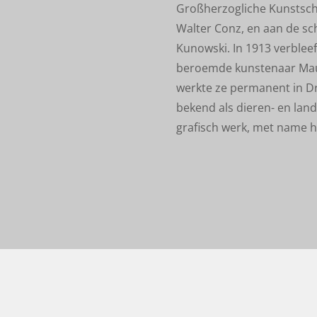
Großherzogliche Kunstschu
Walter Conz, en aan de sch
Kunowski. In 1913 verbleef 
beroemde kunstenaar Mau
werkte ze permanent in Dr
bekend als dieren- en lan
grafisch werk, met name 