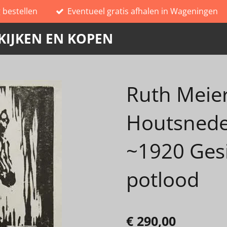
g bestellen
Eventueel gratis afhalen in Wageningen
KIJKEN EN KOPEN
Ruth Meier
Houtsnede
~1920 Ges
potlood
€ 290,00