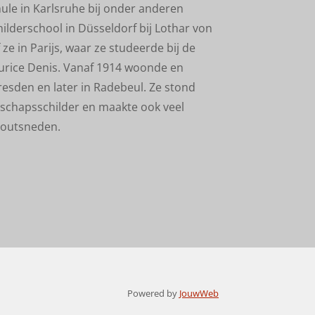
le in Karlsruhe bij onder anderen
ilderschool in Düsseldorf bij Lothar von
ze in Parijs, waar ze studeerde bij de
rice Denis. Vanaf 1914 woonde en
esden en later in Radebeul. Ze stond
dschapsschilder en maakte ook veel
houtsneden.
Powered by
JouwWeb