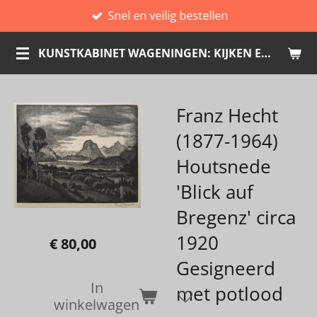
Snel en veilig bestellen
Ga
direct
KUNSTKABINET WAGENINGEN: KIJKEN EN KOPEN
naar
de
hoofdinhoud
Franz Hecht
(1877-1964)
Houtsnede
'Blick auf
Bregenz' circa
1920
€ 80,00
Gesigneerd
In
met potlood
winkelwagen