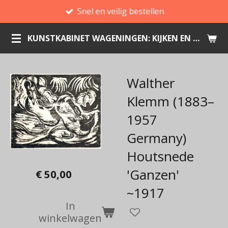
Snel en veilig bestellen
Ga
direct
KUNSTKABINET WAGENINGEN: KIJKEN EN KOPEN
naar
de
hoofdinhoud
Walther
Klemm (1883–
1957
Germany)
Houtsnede
'Ganzen'
€ 50,00
~1917
In
winkelwagen