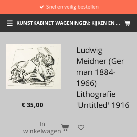
Snel en veilig bestellen
Ga
direct
KUNSTKABINET WAGENINGEN: KIJKEN EN KOPEN
naar
de
hoofdinhoud
Ludwig
Meidner (Ger
man 1884-
1966)
Lithografie
'Untitled' 1916
€ 35,00
In
winkelwagen