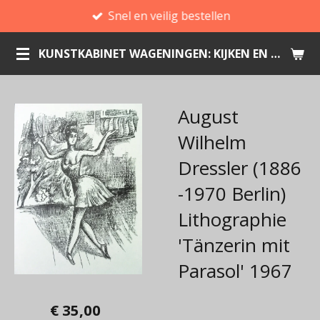
Snel en veilig bestellen
Ga
direct
KUNSTKABINET WAGENINGEN: KIJKEN EN KOPEN
naar
de
hoofdinhoud
August
Wilhelm
Dressler (1886
-1970 Berlin)
Lithographie
'Tänzerin mit
Parasol' 1967
€ 35,00