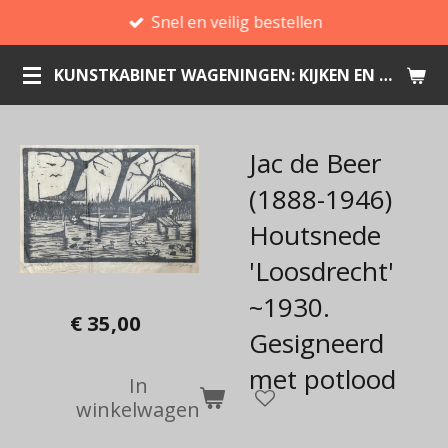
Snel en veilig bestellen
Ga
direct
KUNSTKABINET WAGENINGEN: KIJKEN EN KOPEN
naar
de
hoofdinhoud
Jac de Beer
(1888-1946)
Houtsnede
'Loosdrecht'
~1930.
€ 35,00
Gesigneerd
met potlood
In
winkelwagen