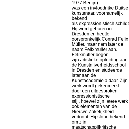
1977 Berlijn)
was
een
invloedrijke Duitse
kunstenaar,
voornamelijk
bekend
als
expressionistisch
schild
Hij werd geboren in
Dresden en
heette
oorspronkelijk Conrad Felix
Müller,
maar nam later de
naam Felixmüller aan.
Felixmüller begon
zijn
artistieke opleiding aan
de
Kunstnijverheidsschool
in Dresden en
studeerde
later aan de
Kunstacademie aldaar. Zijn
werk wordt gekenmerkt
door een
uitgesproken
expressionistische
stijl,
hoewel zijn latere werk
ook elementen van
de
Nieuwe Zakelijkheid
vertoont. Hij stond
bekend
om zijn
maatschappijkritische