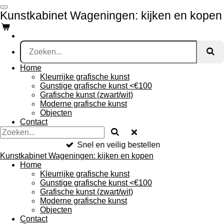
Ga
Kunstkabinet Wageningen: kijken en kopen
direct
naar
de
hoofdinhoud
Home
Kleurrijke grafische kunst
Gunstige grafische kunst <€100
Grafische kunst (zwart/wit)
Moderne grafische kunst
Objecten
Contact
Snel en veilig bestellen
Kunstkabinet Wageningen: kijken en kopen
Home
Kleurrijke grafische kunst
Gunstige grafische kunst <€100
Grafische kunst (zwart/wit)
Moderne grafische kunst
Objecten
Contact