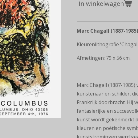
In winkelwagen
Marc Chagall (1887-1985
Kleurenlithografie 'Chagall
Afmetingen: 79 x 56 cm.
Marc Chagall
(1887-1985) 
kunstenaar en
schilder
, d
Frankrijk doorbracht
. Hij 
fantasierijke en succesvol
kunst wordt gekenmerkt d
kleuren en
poëtische symb
kunststromingen werd
gea