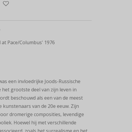
)
 at
Pace/Columbus' 1976
was een
invloedrijke Joods-Russische
ie het grootste deel van zijn leven in
wordt
beschouwd als een van de meest
le kunstenaars van de 20e
eeuw. Zijn
oor dromerige composities, levendige
oliek. Hoewel hij met verschillende
ssocieerd, zoals het surrealisme en het