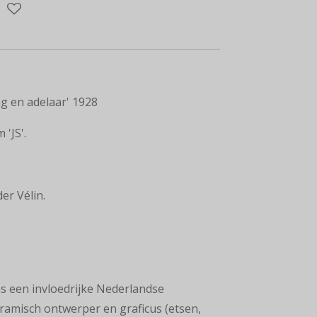
g en adelaar' 1928
'JS'.
r Vélin.
s een invloedrijke Nederlandse
ramisch ontwerper
en
graficus
(etsen,