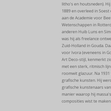
litho's en houtsneden). Hi
1889 en overleed in Soest
aan de Academie voor Bee
Wetenschappen in Rotterda
anderen Huib Luns en Simo
was hij als freelance ont
Zuid-Holland in Gouda. Da
voor Ivora (eveneens in Go
Art
Deco-stijl, kenmerkt zi
met een sterk, ritmisch lij
roomwit glazuur. Na 1931 
grafische kunsten. Hij
werd
grafische kunstenaars van
manier waarop hij massa's,
composities wist te maken