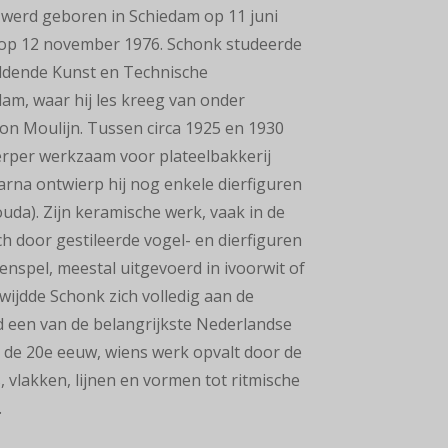
j werd geboren in
Schiedam op 11 juni
 op 12 november 1976. Schonk studeerde
ldende Kunst en
Technische
m, waar hij les kreeg van onder
n Moulijn. Tussen circa 1925 en 1930
werper werkzaam
voor plateelbakkerij
arna ontwierp hij nog enkele
dierfiguren
uda). Zijn keramische werk, vaak in de
ch door gestileerde vogel- en dierfiguren
nenspel, meestal uitgevoerd in ivoorwit of
wijdde Schonk zich volledig aan de
 een van de belangrijkste Nederlandse
 de 20e eeuw,
wiens werk opvalt door de
 vlakken, lijnen en vormen tot
ritmische
.