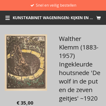
Snel en veilig bestellen
Ga
direct
KUNSTKABINET WAGENINGEN: KIJKEN EN KOPEN
naar
de
hoofdinhoud
Walther
Klemm (1883-
1957)
Ingekleurde
houtsnede 'De
wolf in de put
en de zeven
geitjes' ~1920
€ 35,00