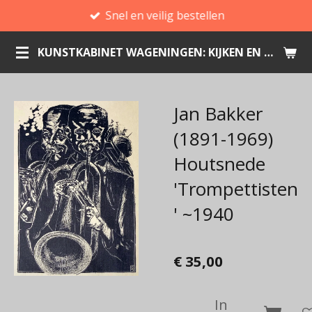
Snel en veilig bestellen
Ga
direct
KUNSTKABINET WAGENINGEN: KIJKEN EN KOPEN
naar
de
hoofdinhoud
Jan Bakker
(1891-1969)
Houtsnede
'Trompettisten
' ~1940
€ 35,00
In