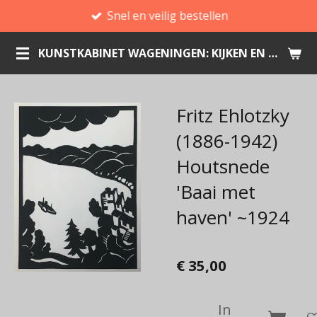
Snel en veilig bestellen
Ga
direct
KUNSTKABINET WAGENINGEN: KIJKEN EN KOPEN
naar
de
hoofdinhoud
Fritz Ehlotzky
(1886-1942)
Houtsnede
'Baai met
haven' ~1924
€ 35,00
In