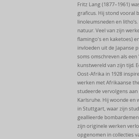
Fritz Lang (1877–1961) wa
graficus. Hij stond vooral
linoleumsneden en litho’s.
natuur. Veel van zijn werk
flamingo's en kaketoes) e
invloeden uit de Japanse p
soms omschreven als een '
kunstwereld van zijn tijd. 
Oost-Afrika in 1928 inspir
werken met Afrikaanse the
studeerde vervolgens aan 
Karlsruhe. Hij woonde en w
in Stuttgart, waar zijn st
geallieerde bombardemente
zijn originele werken verl
opgenomen in collecties 