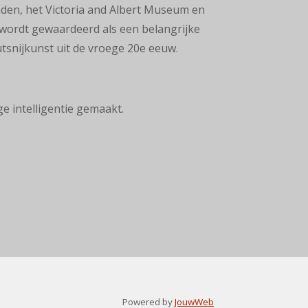
den, het Victoria and Albert Museum en
j wordt gewaardeerd als een belangrijke
tsnijkunst uit de vroege 20e eeuw.
ge intelligentie gemaakt.
Powered by
JouwWeb