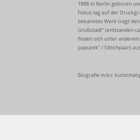
1888 in Berlin geboren und
Fokus lag auf der Druckgra
bekanntes Werk trägt den 
Großstadt" (entstanden ca.
finden sich unter anderem 
papużek" / Sittichpaar) au
Biografie m.b.v. kunstmati