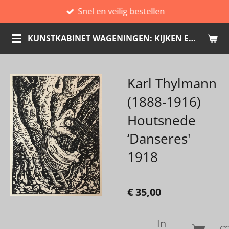
Snel en veilig bestellen
Ga
direct
KUNSTKABINET WAGENINGEN: KIJKEN EN KOPEN
naar
de
hoofdinhoud
Karl Thylmann
(1888-1916)
Houtsnede
‘Danseres'
1918
€ 35,00
In