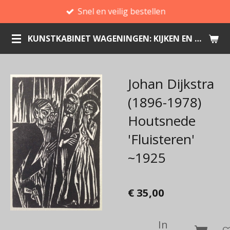
Snel en veilig bestellen
Ga
direct
KUNSTKABINET WAGENINGEN: KIJKEN EN KOPEN
naar
de
hoofdinhoud
Johan Dijkstra
(1896-1978)
Houtsnede
'Fluisteren'
~1925
€ 35,00
In