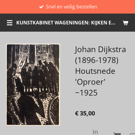
Snel en veilig bestellen
Ga
direct
KUNSTKABINET WAGENINGEN: KIJKEN EN KOPEN
naar
de
hoofdinhoud
Johan Dijkstra
(1896-1978)
Houtsnede
'Oproer'
~1925
€ 35,00
In