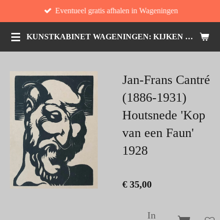
Eventueel gratis afhalen in Wageningen
Ga
direct
KUNSTKABINET WAGENINGEN: KIJKEN EN KOPEN
naar
de
hoofdinhoud
Jan-Frans Cantré
(1886-1931)
Houtsnede 'Kop
van een Faun'
1928
€ 35,00
In