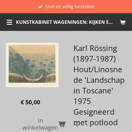
Snel en veilig bestellen
Ga
direct
KUNSTKABINET WAGENINGEN: KIJKEN EN KOPEN
naar
de
hoofdinhoud
Karl Rössing
(1897-1987)
Hout/Linosne
de 'Landschap
in Toscane'
1975
€ 50,00
Gesigneerd
In
met potlood
winkelwagen