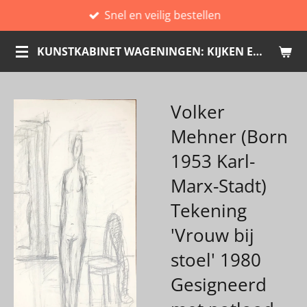
Snel en veilig bestellen
Ga
direct
KUNSTKABINET WAGENINGEN: KIJKEN EN KOPEN
naar
de
hoofdinhoud
Volker
Mehner (Born
1953 Karl-
Marx-Stadt)
Tekening
'Vrouw bij
stoel' 1980
Gesigneerd