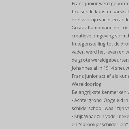
Franz junior werd geboren 
bruisende kunstenaarskolo
ezel van zijn vader en and
Gustav Kampmann en Fried
creatieve omgeving vormde
In tegenstelling tot de dro
vader, werd het leven en 
de grote wereldgebeurteni
Johannes al in 1914 sneuve
Franz junior actief als ku
Wereldoorlog.
Belangrijkste kenmerken v
• Achtergrond: Opgeleid in
schilderschool, waar zijn 
• Stijl: Waar zijn vader be
en "sprookjesschilderijen" 