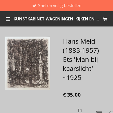
Snel en veilig bestellen
Ga
direct
KUNSTKABINET WAGENINGEN: KIJKEN EN KOPEN
naar
de
hoofdinhoud
Hans Meid
(1883-1957)
Ets 'Man bij
kaarslicht'
~1925
€ 35,00
In