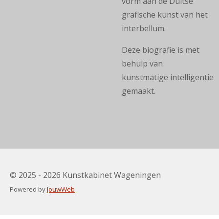
vorm aan de Duitse
grafische kunst van het
interbellum.
Deze biografie is met
behulp van
kunstmatige
intelligentie
gemaakt.
© 2025 - 2026 Kunstkabinet Wageningen
Powered by
JouwWeb