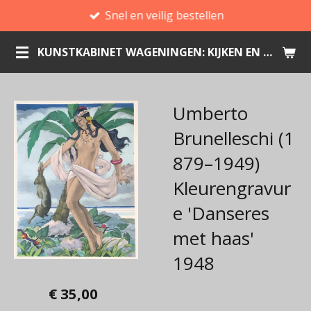
Snel en veilig bestellen
Ga
direct
KUNSTKABINET WAGENINGEN: KIJKEN EN KOPEN
naar
de
hoofdinhoud
Umberto
Brunelleschi (1
879–1949)
Kleurengravur
e 'Danseres
met haas'
1948
€ 35,00