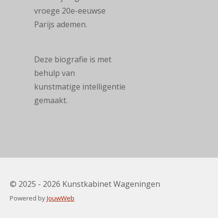
vroege 20e-eeuwse
Parijs ademen.
Deze biografie is met
behulp van
kunstmatige
intelligentie
gemaakt.
© 2025 - 2026 Kunstkabinet Wageningen
Powered by
JouwWeb