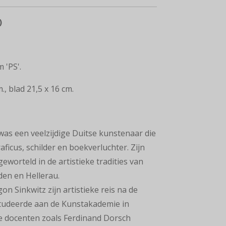
)
 'PS'.
., blad 21,5 x 16 cm.
was een veelzijdige
Duitse kunstenaar die
aficus, schilder en boekverluchter. Zijn
eworteld in de artistieke tradities
van
en en Hellerau.
on Sinkwitz zijn
artistieke reis na de
tudeerde aan de Kunstakademie in
ke docenten zoals Ferdinand Dorsch