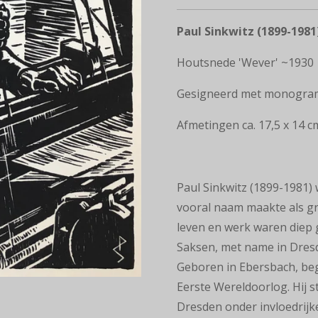
Paul Sinkwitz (1899-1981
Houtsnede 'Wever' ~1930
Gesigneerd met monogram
Afmetingen ca. 17,5 x 14 cm
Paul Sinkwitz (1899-1981) 
vooral naam maakte als
gr
leven en
werk waren diep g
Saksen, met name in Dresd
Geboren in Ebersbach, beg
Eerste Wereldoorlog. Hij
s
Dresden onder
invloedrij