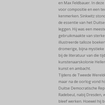
en
Max Feldbauer. In deze
voor compositie en een te
kenmerken.
Sinkwitz sto
de
essentie van het Duitse
leggen.
Hij was een meeste
gebruikmaakte
van sterke 
illustreerde talloze boeken
dromerige, bijna
mystieke 
bij
de literatuur van die tijd
kunstenaarskolonie Hellera
kunst en ambacht.
Tijdens de Tweede Wereld
maar na de oorlog vond hi
Duitse Democratische
Repu
Radebeul,
nabij Dresden, w
bleef
werken. Hoewel hij 