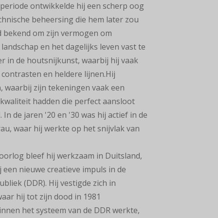
 periode ontwikkelde hij een
scherp oog
chnische
beheersing die hem later zou
nd bekend om zijn vermogen om
 landschap en het dagelijks
leven vast te
r in
de houtsnijkunst, waarbij hij vaak
contrasten en heldere lijnen.Hij
,
waarbij zijn tekeningen vaak een
kwaliteit hadden die perfect aansloot
. In de jaren '20 en '30 was hij
actief in de
u, waar hij werkte op het snijvlak van
oorlog bleef hij werkzaam
in Duitsland,
j een nieuwe
creatieve impuls in de
bliek (DDR). Hij vestigde zich in
aar hij tot zijn dood in 1981
binnen het systeem van de DDR
werkte,