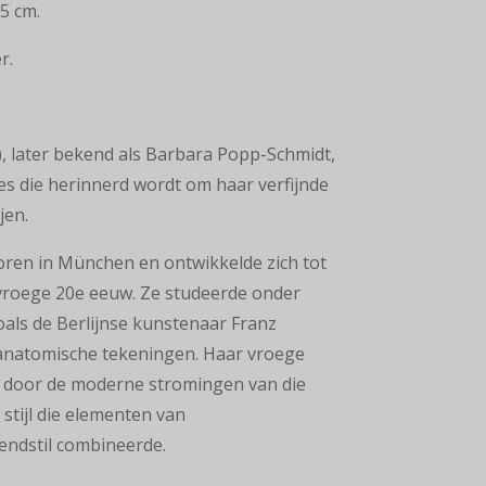
,5 cm.
r.
 later bekend als Barbara Popp-Schmidt,
s die herinnerd wordt om haar verfijnde
jen.
ren in München en ontwikkelde zich tot
e vroege 20e eeuw. Ze studeerde onder
als de Berlijnse kunstenaar Franz
 anatomische tekeningen. Haar vroege
d door de moderne stromingen van die
n stijl die elementen van
endstil combineerde.