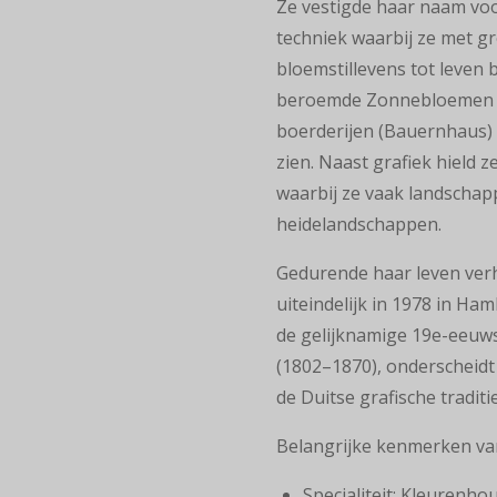
Ze vestigde haar naam vo
techniek waarbij ze met gr
bloemstillevens tot leven 
beroemde Zonnebloemen (c
boerderijen (Bauernhaus) 
zien. Naast grafiek hield z
waarbij ze vaak landschap
heidelandschappen.
Gedurende haar leven ver
uiteindelijk in 1978 in H
de gelijknamige 19e-eeuws
(1802–1870), onderscheidt 
de Duitse grafische traditi
Belangrijke kenmerken va
Specialiteit: Kleurenho