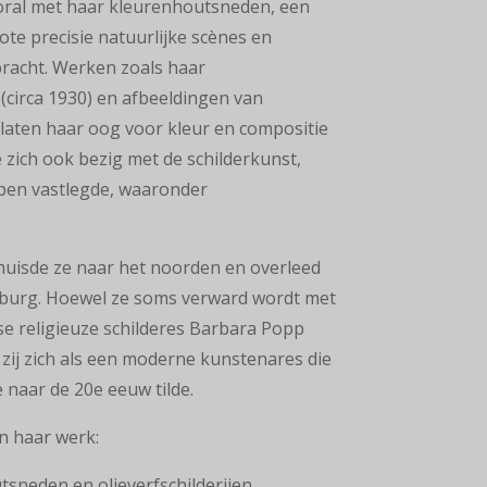
oral met haar kleurenhoutsneden, een
ote precisie natuurlijke scènes en
bracht. Werken zoals haar
irca 1930) en afbeeldingen van
laten haar oog voor kleur en compositie
e zich ook bezig met de schilderkunst,
pen vastlegde, waaronder
huisde ze naar het noorden en overleed
amburg. Hoewel ze soms verward wordt met
e religieuze schilderes Barbara Popp
zij zich als een moderne kunstenares die
e naar de 20e eeuw tilde.
n haar werk:
utsneden en olieverfschilderijen.