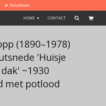
Betaalbaar
HOME
CONTACT
opp (1890–1978)
utsnede 'Huisje
 dak' ~1930
d met potlood