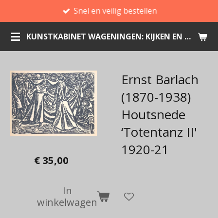
Snel en veilig bestellen
Ga
direct
KUNSTKABINET WAGENINGEN: KIJKEN EN KOPEN
naar
de
hoofdinhoud
Ernst Barlach
(1870-1938)
Houtsnede
‘Totentanz II'
1920-21
€ 35,00
In
winkelwagen