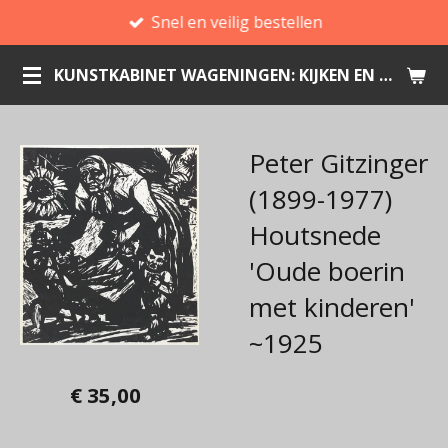
Snel en veilig bestellen
Ga
direct
KUNSTKABINET WAGENINGEN: KIJKEN EN KOPEN
naar
de
hoofdinhoud
Peter Gitzinger
(1899-1977)
Houtsnede
'Oude boerin
met kinderen'
~1925
€ 35,00